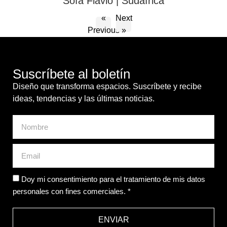
Doy mi consentimiento para el tratamiento de mis datos
personales con fines comerciales. *
ENVIAR
CasaDesús y Cabrero S.A.
Pol. Industrial Castellví de Rosanes
C/ Luxemburgo, 19-23, Castellví de Rosanes
08769 Barcelona, España
Tel. (+34) 93 773 56 60
(+34) 93 773 56 61