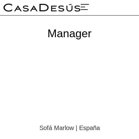
Sobre nosotros
Proyectos y ferias
Manager
Sofá Marlow | España