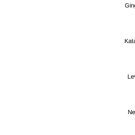
Gin
Kat
Le
Ne