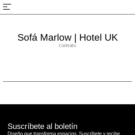
Sobre nosotros
Proyectos y ferias
Sofá Marlow | Hotel UK
Contrato
Suscríbete al boletín
Diseño que transforma espacios. Suscríbete y recibe