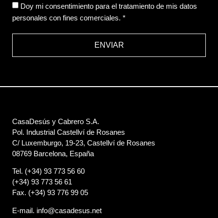
Sofá Angelo | Bélgica
Doy mi consentimiento para el tratamiento de mis datos
personales con fines comerciales. *
1
2
ENVIAR
Contrato
Ferias
CasaDesús y Cabrero S.A.
Pol. Industrial Castellví de Rosanes
C/ Luxemburgo, 19-23, Castellví de Rosanes
08769 Barcelona, España
Tel. (+34) 93 773 56 60
(+34) 93 773 56 61
Fax. (+34) 93 776 99 05
E-mail. info@casadesus.net