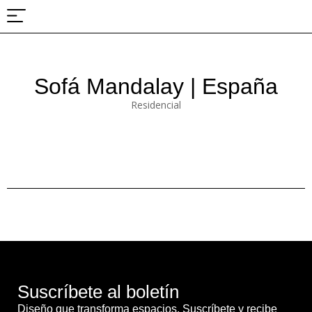
Sobre nosotros
Proyectos y ferias
Sofá Mandalay | España
Residencial
Suscríbete al boletín
Diseño que transforma espacios. Suscríbete y recibe