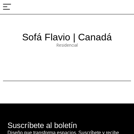
Sobre nosotros
Proyectos y ferias
Sofá Flavio | Canadá
Residencial
Suscríbete al boletín
Diseño que transforma espacios. Suscríbete y recibe