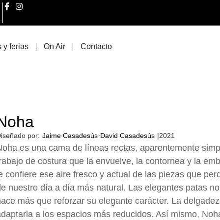
 y ferias
On Air
Contacto
Noha
·
iseñado por:
Jaime Casadesús
David Casadesús
|
2021
oha es una cama de líneas rectas, aparentemente simpl
rabajo de costura que la envuelve, la contornea y la emb
e confiere ese aire fresco y actual de las piezas que pe
e nuestro día a día más natural. Las elegantes patas no
ace más que reforzar su elegante carácter. La delgadez
daptarla a los espacios más reducidos. Así mismo, Noha