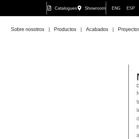
Catalogues
Showroom
ENG
ESP
Sobre nosotros
Productos
Acabados
Proyectos
D
N
t
l
d
h
a