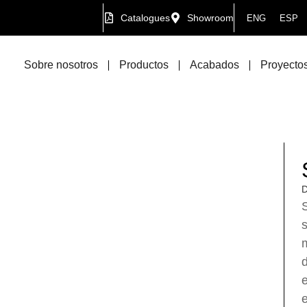
Catalogues
Showroom
ENG
ESP
Sobre nosotros
Productos
Acabados
Proyectos
D
S
m
d
e
e