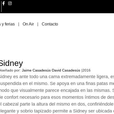
 y ferias
On Air
Contacto
Sidney
·
iseñado por:
Jaime Casadesús
David Casadesús
|
2016
idney es ante todo una cama extremadamente ligera, es c
suspendida en el mismo. Se apoya en una finas patas m
odo que visualmente parece encajada en las mismas. Su
e confort necesario para esos momentos íntimos de des
l cabezal parte la altura del mismo en dos, confiriéndol
legante y sobrio tapizado permite a Sidney ser ubicada 