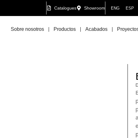
Catalogues
Showroom
ENG
ESP
Sobre nosotros
Productos
Acabados
Proyectos
D
E
p
p
e
p