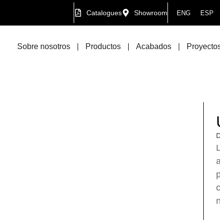
Catalogues
Showroom
ENG
ESP
Sobre nosotros
Productos
Acabados
Proyectos
D
L
a
p
c