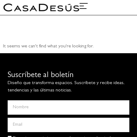
Sobre nosotros
Proyectos y ferias
It seems we can't find what you're looking for.
Suscríbete al boletín
Diseño que transforma espacios. Suscríbete y recibe ideas,
tendencias y las últimas noticias.