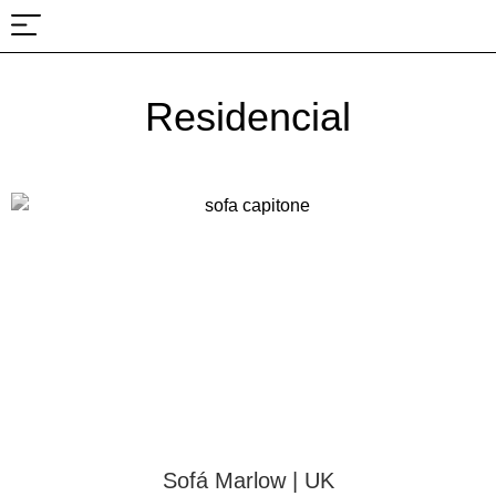
Sobre nosotros
Proyectos y ferias
Residencial
Sofá Marlow | UK