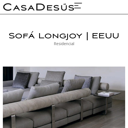
Sobre nosotros
Proyectos y ferias
Sofá Longjoy | EEUU
Residencial