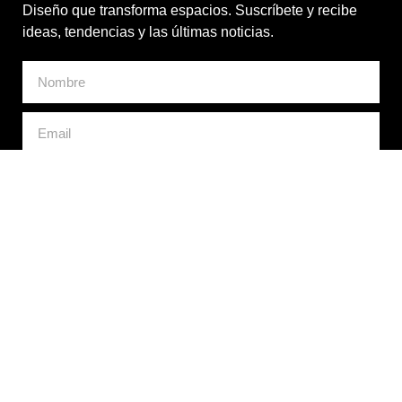
Diseño que transforma espacios. Suscríbete y recibe
ideas, tendencias y las últimas noticias.
Doy mi consentimiento para el tratamiento de mis datos
personales con fines comerciales. *
ENVIAR
CasaDesús y Cabrero S.A.